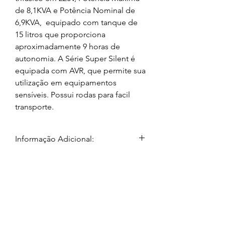
de 8,1KVA e Potência Nominal de
6,9KVA, equipado com tanque de
15 litros que proporciona
aproximadamente 9 horas de
autonomia. A Série Super Silent é
equipada com AVR, que permite sua
utilização em equipamentos
sensíveis. Possui rodas para facil
transporte.
Informação Adicional:
Produto disponível. FOB São Paulo.
Ficha Técnica:
Não acompanha bateria e óleo.
www.toyama.com.br/arquivos/produ
tos/1467743848.pdf